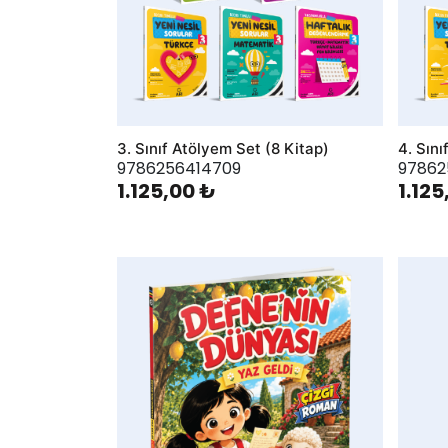
3. Sınıf Atölyem Set (8 Kitap)
4. Sını
9786256414709
97862
1.125,00 ₺
1.125
AddToWishlist
AddToWis