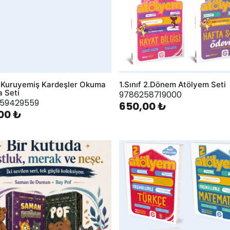
ıf Kuruyemiş Kardeşler Okuma
1.Sınıf 2.Dönem Atölyem Seti
 Seti
9786258719000
59429559
650,00 ₺
00 ₺
hlist
AddToWishlist