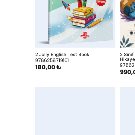
2 Jolly English Test Book
2 Sını
Hikaye
9786258719161
97862
180,00 ₺
990,
AddToWishlist
AddToWis