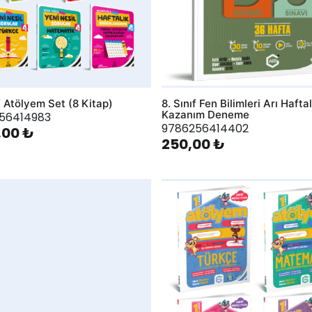
f Atölyem Set (8 Kitap)
8. Sınıf Fen Bilimleri Arı Haftal
Kazanım Deneme
56414983
9786256414402
,00 ₺
250,00 ₺
hlist
AddToWishlist