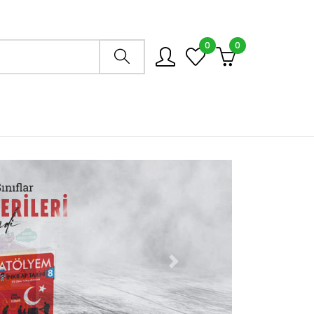
0
0
Arama mağazası
Next slide