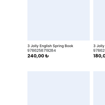
3 Jolly English Spring Book
3 Joll
9786258719284
97862
240,00 ₺
180,
AddToWishlist
AddToWis