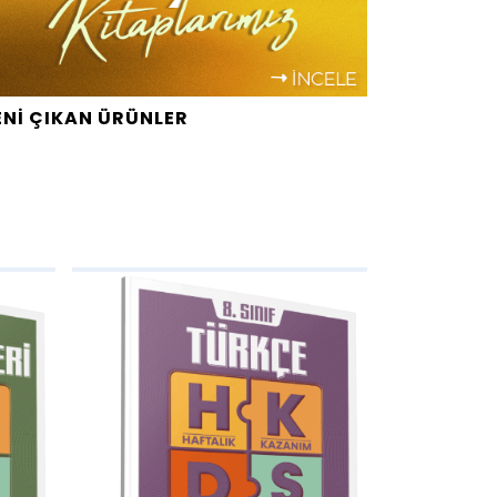
ENİ ÇIKAN ÜRÜNLER
AddToWishlist