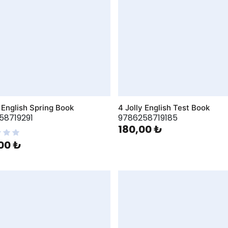
y English Spring Book
4 Jolly English Test Book
58719291
9786258719185
180,00 ₺
00 ₺
hlist
AddToWishlist