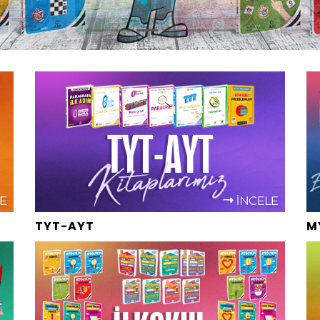
TYT-AYT 
M