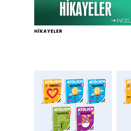
HİKAYELER 
AddToWishlist
AddToWis