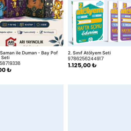
f Saman ile Duman - Bay Pof
2. Sınıf Atölyem Seti
 Seti
9786256244917
58719338
1.125,00 ₺
00 ₺
hlist
AddToWishlist