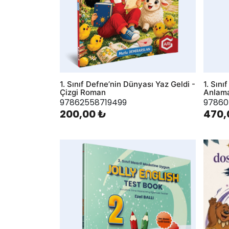
1. Sınıf Defne’nin Dünyası Yaz Geldi -
1. Sın
Çizgi Roman
Anlama
97862558719499
97860
200,00 ₺
470,
AddToWishlist
AddToWis