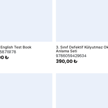
y English Test Book
3. Sınıf Defektif Külyutmaz 
Anlama Seti
58719178
9786059429634
00 ₺
390,00 ₺
hlist
AddToWishlist