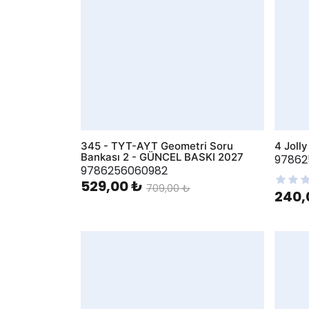
345 - TYT-AYT Geometri Soru
4 Joll
Bankası 2 - GÜNCEL BASKI 2027
97862
9786256060982
529,00 ₺
709,00 ₺
240,
AddToWishlist
AddToWis