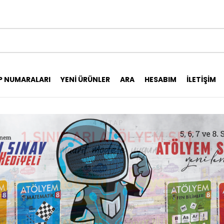
P NUMARALARI
YENI ÜRÜNLER
ARA
HESABIM
İLETIŞIM