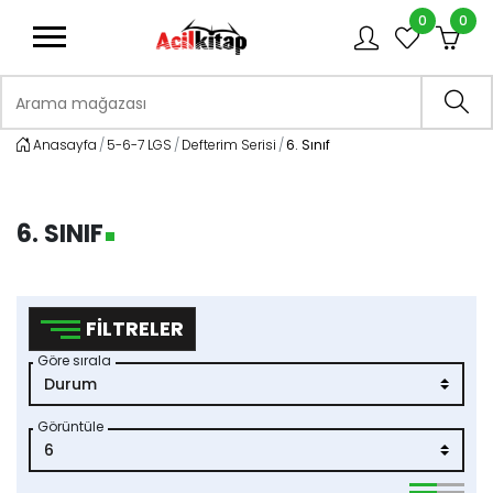
0
0
logo
Arama mağazası
Ara
Anasayfa
5-6-7 LGS
Defterim Serisi
6. Sınıf
6. SINIF
FILTRELER
Göre sırala
Görüntüle