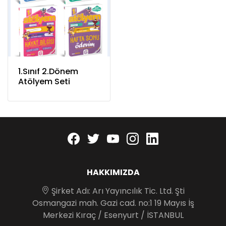
1.Sınıf 2.Dönem
Atölyem Seti
Facebook
twitter
youtube
instagram
linkedin
HAKKIMIZDA
Şirket Adı: Arı Yayıncılık Tic. Ltd. Şti
Osmangazi mah. Gazi cad. no:1 19 Mayıs İş
Merkezi Kıraç / Esenyurt / İSTANBUL