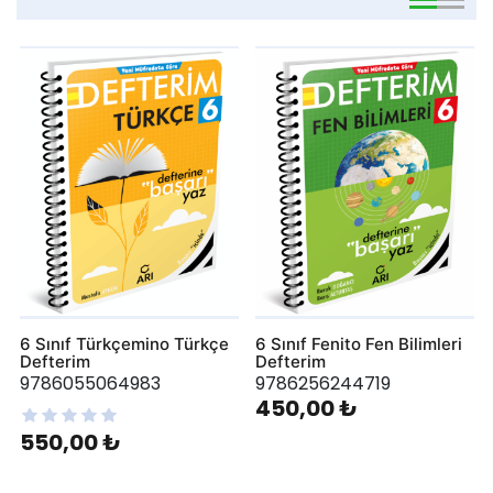
viewmode 
viewmo
6 Sınıf Türkçemino Türkçe
6 Sınıf Fenito Fen Bilimleri
Defterim
Defterim
9786055064983
9786256244719
450,00 ₺
550,00 ₺