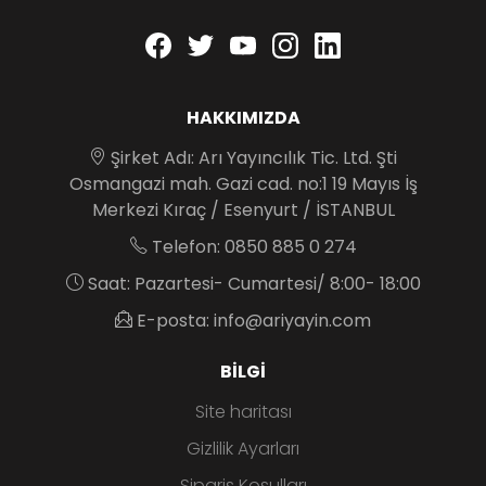
Facebook
twitter
youtube
instagram
linkedin
HAKKIMIZDA
Şirket Adı: Arı Yayıncılık Tic. Ltd. Şti
Osmangazi mah. Gazi cad. no:1 19 Mayıs İş
Merkezi Kıraç / Esenyurt / İSTANBUL
Telefon: 0850 885 0 274
Saat: Pazartesi- Cumartesi/ 8:00- 18:00
E-posta: info@ariyayin.com
BILGI
Site haritası
Gizlilik Ayarları
Sipariş Koşulları