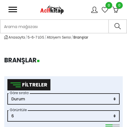
0
0
logo
Arama mağazası
Ara
Anasayfa
5-6-7 LGS
Atölyem Serisi
Branşlar
BRANŞLAR
FILTRELER
Göre sırala
Görüntüle