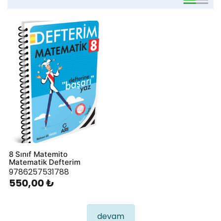
viewmode 
viewmo
8 Sınıf Matemito
Matematik Defterim
9786257531788
550,00 ₺
devam