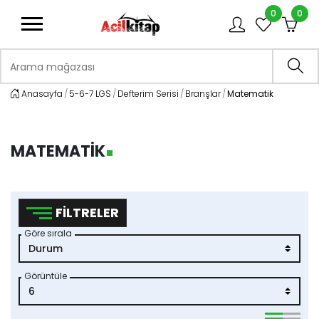
0
0
logo
Arama mağazası
Ara
Anasayfa
5-6-7 LGS
Defterim Serisi
Branşlar
Matematik
MATEMATIK
FILTRELER
Göre sırala
Görüntüle