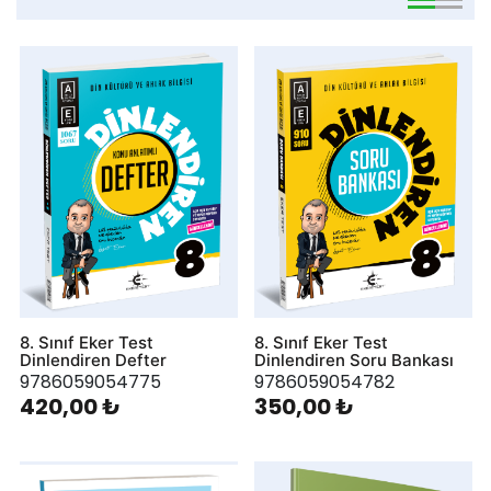
viewmode 
viewmo
8. Sınıf Eker Test
8. Sınıf Eker Test
Dinlendiren Defter
Dinlendiren Soru Bankası
9786059054775
9786059054782
420,00 ₺
350,00 ₺