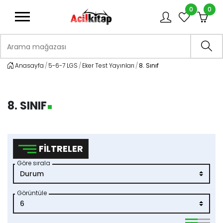
0
0
logo
Arama mağazası
Ara
Anasayfa
5-6-7 LGS
Eker Test Yayınları
8. Sınıf
8. SINIF
FILTRELER
Göre sırala
Görüntüle