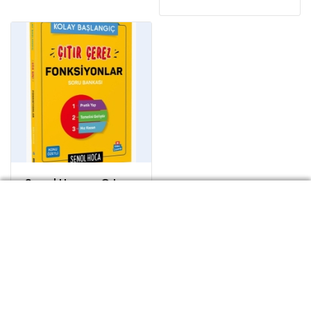
Şenol Hoca - Çıtır
Çerez Fonksiyonlar
Facebook
twitter
youtube
instagram
linkedin