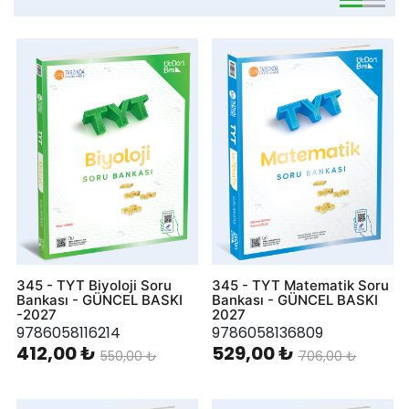
viewmode 
viewmo
345 - TYT Biyoloji Soru
345 - TYT Matematik Soru
Bankası - GÜNCEL BASKI
Bankası - GÜNCEL BASKI
-2027
2027
9786058116214
9786058136809
412,00 ₺
529,00 ₺
550,00 ₺
706,00 ₺