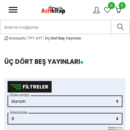
0
0
logo
Arama mağazası
Ara
Anasayfa
TYT-AYT
Üç Dört Beş Yayınları
ÜÇ DÖRT BEŞ YAYINLARI
FILTRELER
Göre sırala
Görüntüle