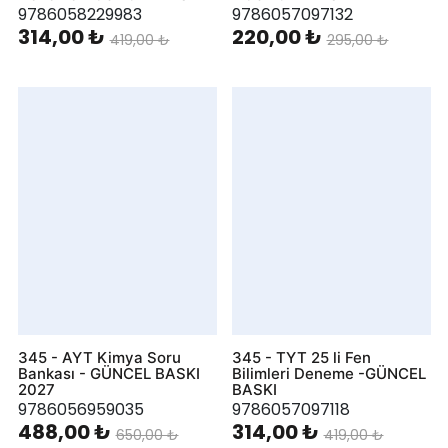
9786058229983
9786057097132
314,00 ₺
220,00 ₺
419,00 ₺
295,00 ₺
345 - AYT Kimya Soru
345 - TYT 25 li Fen
Bankası - GÜNCEL BASKI
Bilimleri Deneme -GÜNCEL
2027
BASKI
9786056959035
9786057097118
488,00 ₺
314,00 ₺
650,00 ₺
419,00 ₺