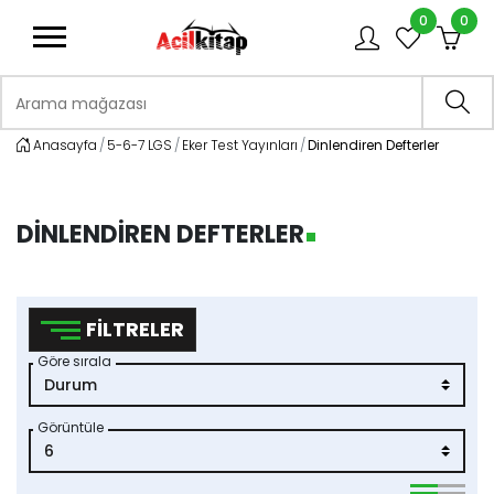
0
0
logo
Arama mağazası
Ara
Anasayfa
5-6-7 LGS
Eker Test Yayınları
Dinlendiren Defterler
DINLENDIREN DEFTERLER
FILTRELER
Göre sırala
Görüntüle