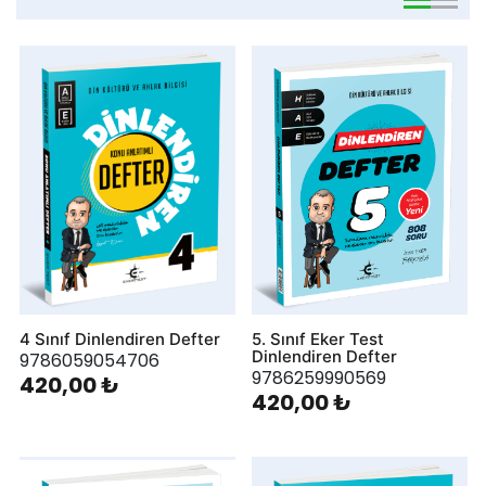
viewmode 
viewmo
4 Sınıf Dinlendiren Defter
5. Sınıf Eker Test
Dinlendiren Defter
9786059054706
9786259990569
420,00 ₺
420,00 ₺