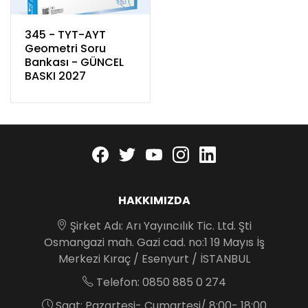
345 - TYT-AYT
Geometri Soru
Bankası - GÜNCEL
BASKI 2027
Facebook
twitter
youtube
instagram
linkedin
HAKKIMIZDA
Şirket Adı: Arı Yayıncılık Tic. Ltd. Şti
Osmangazi mah. Gazi cad. no:1 19 Mayıs İş
Merkezi Kıraç / Esenyurt / İSTANBUL
Telefon: 0850 885 0 274
Saat: Pazartesi- Cumartesi/ 8:00- 18:00