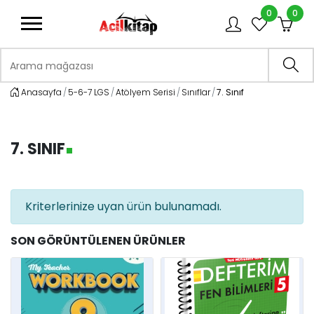
0
0
logo
Arama mağazası
Ara
Anasayfa
5-6-7 LGS
Atölyem Serisi
Sınıflar
7. Sınıf
7. SINIF
Kriterlerinize uyan ürün bulunamadı.
SON GÖRÜNTÜLENEN ÜRÜNLER