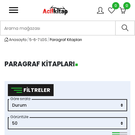
0
0
logo
Arama mağazası
Ara
Anasayfa
5-6-7 LGS
Paragraf Kitapları
PARAGRAF KITAPLARI
FILTRELER
Göre sırala
Görüntüle