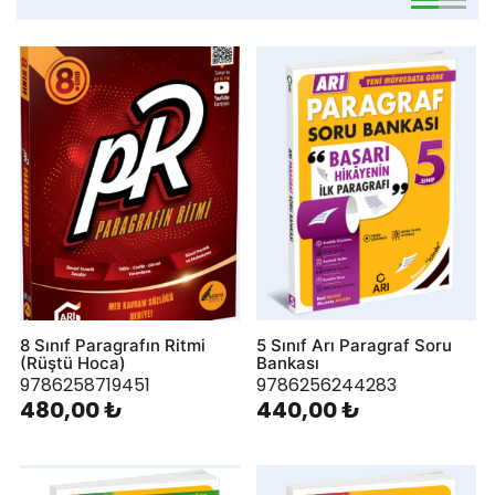
viewmode 
viewmo
8 Sınıf Paragrafın Ritmi
5 Sınıf Arı Paragraf Soru
(Rüştü Hoca)
Bankası
9786258719451
9786256244283
480,00 ₺
440,00 ₺