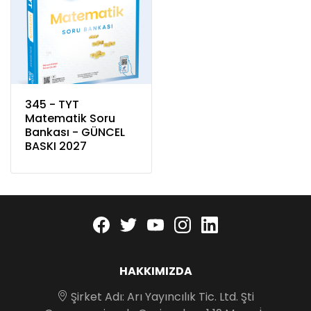
345 - TYT
Matematik Soru
Bankası - GÜNCEL
BASKI 2027
Facebook
twitter
youtube
instagram
linkedin
HAKKIMIZDA
Şirket Adı: Arı Yayıncılık Tic. Ltd. Şti