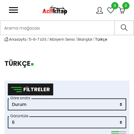
0
0
logo
Arama mağazası
Ara
Anasayfa
5-6-7 LGS
Atölyem Serisi
Branşlar
Türkçe
TÜRKÇE
FILTRELER
Göre sırala
Görüntüle