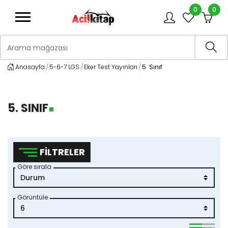
0
0
logo
Arama mağazası
Ara
Anasayfa
5-6-7 LGS
Eker Test Yayınları
5. Sınıf
5. SINIF
FILTRELER
Göre sırala
Görüntüle