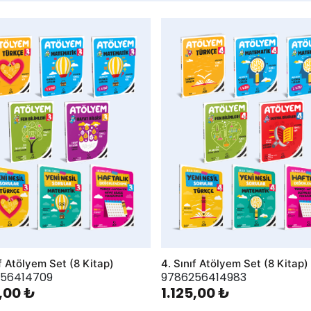
hlist
AddToWishlist
ıf Atölyem Set (8 Kitap)
4. Sınıf Atölyem Set (8 Kitap)
56414709
9786256414983
5,00 ₺
1.125,00 ₺