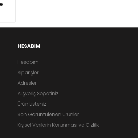
çe
HESABIM
Hesabım
Siparişler
Adresler
Alışveriş Sepetiniz
Ürün Listeniz
Son Görüntülenen Ürünler
Kişisel Verilerin Korunması ve Gizlilik