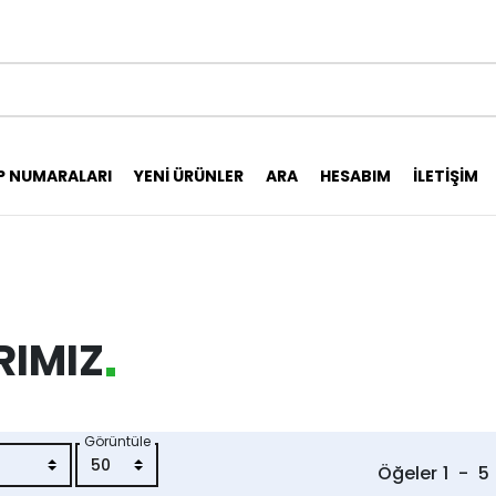
P NUMARALARI
YENI ÜRÜNLER
ARA
HESABIM
İLETIŞIM
RIMIZ
Görüntüle
Öğeler
1
-
5