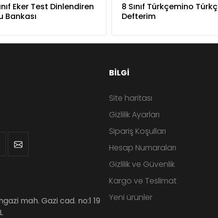
ınıf Eker Test Dinlendiren
8 Sınıf Türkçemino Türk
u Bankası
Defterim
BILGI
Site haritası
Gizlilik Ayarları
Sipariş Koşulları
Hesap Numaraları
Gizlilik ve Güvenlik
Kargo ve Teslimat
Yeni ürünler
angazi mah. Gazi cad. no:1 19
L