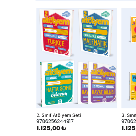
AddToWishlist
AddToWis
2. Sınıf Atölyem Seti
3. Sın
9786256244917
97862
1.125,00 ₺
1.12