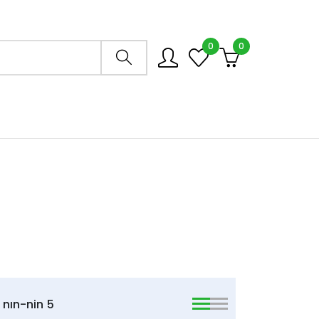
0
0
Arama mağazası
nın-nin
5
viewmode list
viewmode list