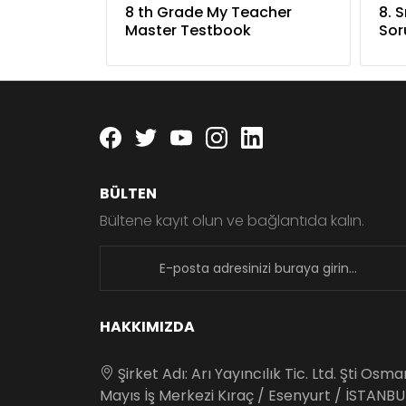
8 th Grade My Teacher
8. S
Master Testbook
Sor
Facebook
twitter
youtube
instagram
linkedin
BÜLTEN
Bültene kayıt olun ve bağlantıda kalın.
newsletter
HAKKIMIZDA
Şirket Adı: Arı Yayıncılık Tic. Ltd. Şti Osm
Mayıs İş Merkezi Kıraç / Esenyurt / İSTANBU