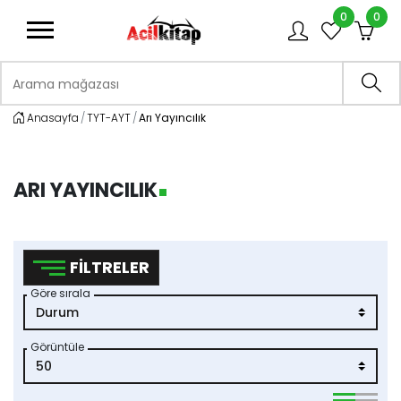
0
0
logo
Arama mağazası
Ara
Anasayfa
TYT-AYT
Arı Yayıncılık
ARI YAYINCILIK
FILTRELER
Göre sırala
Görüntüle