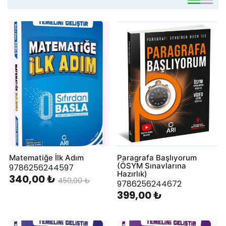
viewmode 
viewmo
Matematiğe İlk Adım
Paragrafa Başlıyorum
(ÖSYM Sınavlarına
9786256244597
Hazırlık)
340,00 ₺
450,00 ₺
9786256244672
399,00 ₺