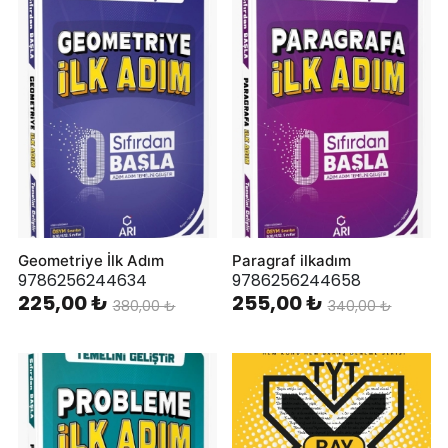
Geometriye İlk Adım
Paragraf ilkadım
9786256244634
9786256244658
225,00 ₺
255,00 ₺
380,00 ₺
340,00 ₺