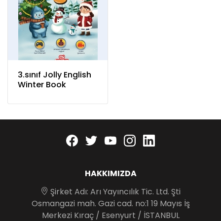
3.sınıf Jolly English
Winter Book
Facebook
twitter
youtube
instagram
linkedin
HAKKIMIZDA
Şirket Adı: Arı Yayıncılık Tic. Ltd. Şti
Osmangazi mah. Gazi cad. no:1 19 Mayıs İş
Merkezi Kıraç / Esenyurt / İSTANBUL