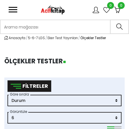
0
0
logo
Arama mağazası
Ara
Anasayfa
5-6-7 LGS
Eker Test Yayınları
Ölçekler Testler
ÖLÇEKLER TESTLER
FILTRELER
Göre sırala
Görüntüle