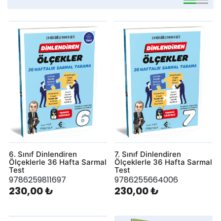
viewmode 
viewmo
6. Sınıf Dinlendiren
7. Sınıf Dinlendiren
Ölçeklerle 36 Hafta Sarmal
Ölçeklerle 36 Hafta Sarmal
Test
Test
9786259811697
9786255664006
230,00 ₺
230,00 ₺