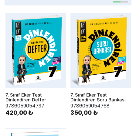
viewmode 
viewmo
7. Sınıf Eker Test
7. Sınıf Eker Test
Dinlendiren Defter
Dinlendiren Soru Bankası
9786059054737
9786059054768
420,00 ₺
350,00 ₺