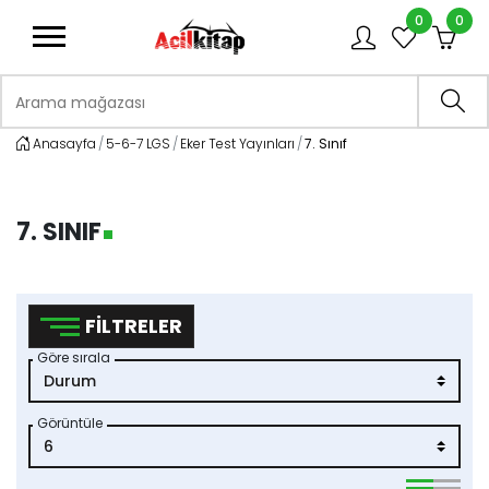
0
0
logo
Arama mağazası
Ara
Anasayfa
5-6-7 LGS
Eker Test Yayınları
7. Sınıf
7. SINIF
FILTRELER
Göre sırala
Görüntüle