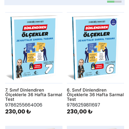
viewmode 
viewmo
7. Sınıf Dinlendiren
6. Sınıf Dinlendiren
Ölçeklerle 36 Hafta Sarmal
Ölçeklerle 36 Hafta Sarmal
Test
Test
9786255664006
9786259811697
230,00 ₺
230,00 ₺