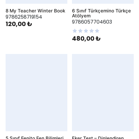
8 My Teacher Winter Book
6 Sınıf Türkçemino Türkçe
Atölyem
9786258719154
9786057704603
120,00 ₺
480,00 ₺
5 Sınıf Fenito Fen Bilimleri
Eker Test – Dinlendiren