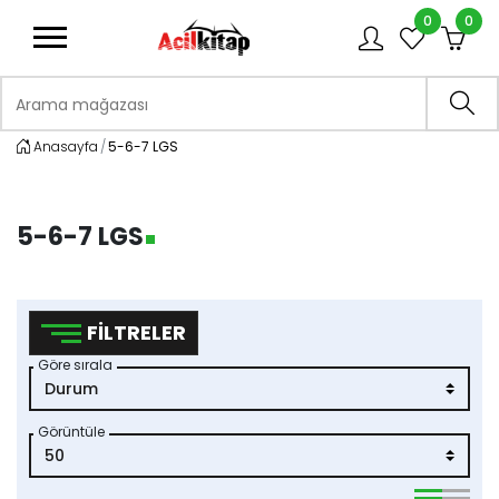
0
0
logo
Arama mağazası
Ara
Anasayfa
5-6-7 LGS
5-6-7 LGS
FILTRELER
Göre sırala
Görüntüle