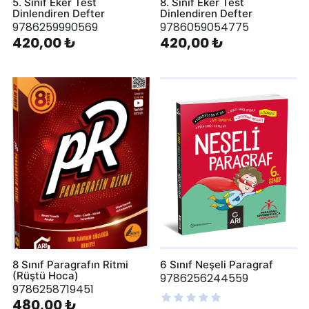
5. Sınıf Eker Test
8. Sınıf Eker Test
Dinlendiren Defter
Dinlendiren Defter
9786259990569
9786059054775
420,00 ₺
420,00 ₺
8 Sınıf Paragrafın Ritmi
6 Sınıf Neşeli Paragraf
(Rüştü Hoca)
9786256244559
9786258719451
480,00 ₺