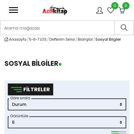
0
0
logo
Arama mağazası
Ara
Anasayfa
5-6-7 LGS
Defterim Serisi
Branşlar
Sosyal Bilgiler
SOSYAL BILGILER
FILTRELER
Göre sırala
Görüntüle