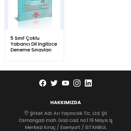
5 Sınıf Çoklu
Yabancı Dil İngilizce
Deneme Sınavları
Facebook
twitter
youtube
instagram
linkedin
HAKKIMIZDA
Şirket Adı: Arı Yayıncılık Tic. Ltd. Şti
Osmangazi mah. Gazi cad. no:1 19 Mayıs İş
Merkezi Kıraç / Esenyurt / İSTANBUL