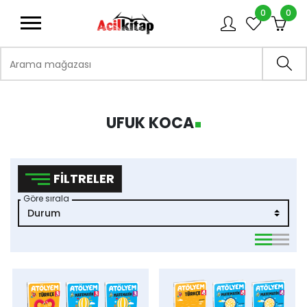
0
0
logo
Arama mağazası
Ara
UFUK KOCA
FILTRELER
Göre sırala
viewmode 
viewmo