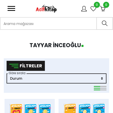
0
0
logo
Arama mağazası
Ara
TAYYAR İNCEOĞLU
FILTRELER
Göre sırala
viewmode 
viewmo