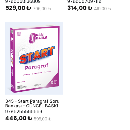
9786058136809
9786057097118
529,00 ₺
314,00 ₺
706,00 ₺
419,00 ₺
345 - Start Paragraf Soru
Bankası - GÜNCEL BASKI
9786255566669
446,00 ₺
595,00 ₺