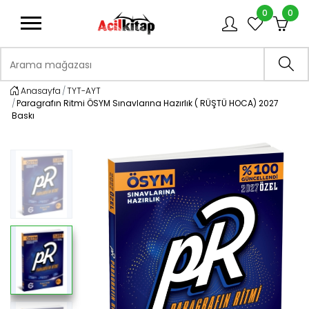
0
0
logo
Arama mağazası
Ara
Anasayfa
TYT-AYT
Paragrafın Ritmi ÖSYM Sınavlarına Hazırlık ( RÜŞTÜ HOCA) 2027
Baskı