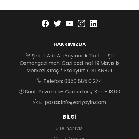
Facebook
twitter
youtube
instagram
linkedin
HAKKIMIZDA
Şirket Adı: Arı Yayıncılık Tic. Ltd. Şti
Osmangazi mah. Gazi cad. no:1 19 Mayıs İş
Merkezi Kıraç / Esenyurt / İSTANBUL
Telefon: 0850 885 0 274
Saat: Pazartesi- Cumartesi/ 8:00- 18:00
E-posta: info@ariyayin.com
BILGI
Site haritası
Gizlilik Ayarları