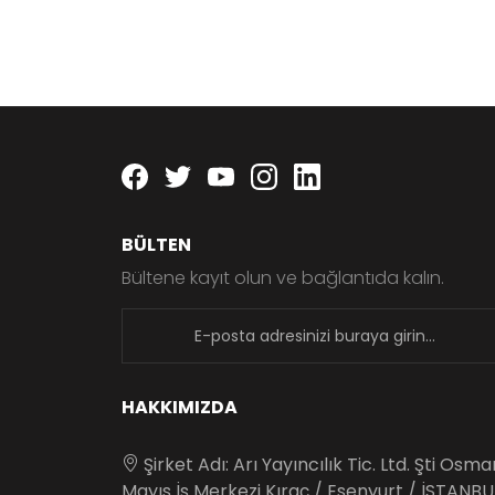
Facebook
twitter
youtube
instagram
linkedin
BÜLTEN
Bültene kayıt olun ve bağlantıda kalın.
newsletter
HAKKIMIZDA
Şirket Adı: Arı Yayıncılık Tic. Ltd. Şti Osm
Mayıs İş Merkezi Kıraç / Esenyurt / İSTANBU