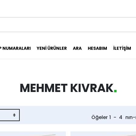
P NUMARALARI
YENI ÜRÜNLER
ARA
HESABIM
İLETIŞIM
MEHMET KIVRAK
Öğeler
1
-
4
nın-