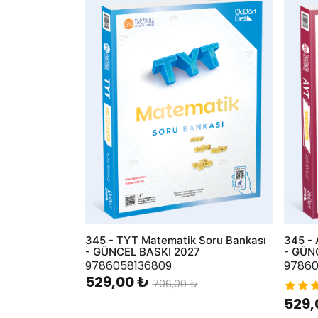
AddToWishlist
AddToWis
345 - TYT Matematik Soru Bankası
345 - 
- GÜNCEL BASKI 2027
- GÜN
9786058136809
97860
529,00 ₺
706,00 ₺
529,