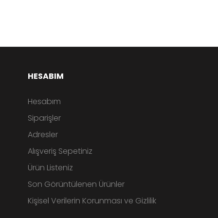
HESABIM
Hesabım
Siparişler
Adresler
Alışveriş Sepetiniz
Ürün Listeniz
Son Görüntülenen Ürünler
Kişisel Verilerin Korunması ve Gizlilik