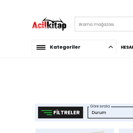
Arama mağazası
logo
Kategoriler
HESA
Göre sırala
FILTRELER