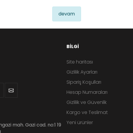
devam
BILGI
Site haritası
Gizlilik Ayarları
Sipariş Koşulları
Hesap Numaraları
Gizlilik ve Güvenlik
Kargo ve Teslimat
Yeni ürünler
angazi mah. Gazi cad. no:1 19
L