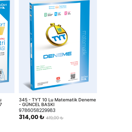
AddToWishlist
u
345 - TYT 10 Lu Matematik Deneme
7
- GÜNCEL BASKI
9786058229983
314,00 ₺
419,00 ₺