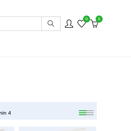
0
0
Arama mağazası
nin
4
viewmode list
viewmode list