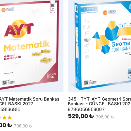
hlist
AddToWishlist
AYT Matematik Soru Bankası
345 - TYT-AYT Geometri Sor
CEL BASKI 2027
Bankası - GÜNCEL BASKI 202
58136816
9786056959097
529,00 ₺
706,00 ₺
00 ₺
706,00 ₺