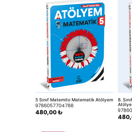
AddToWishlist
AddToWis
5 Sınıf Matemito Matematik Atölyem
8. Sın
Atöly
9786057704788
9786
480,00 ₺
480,