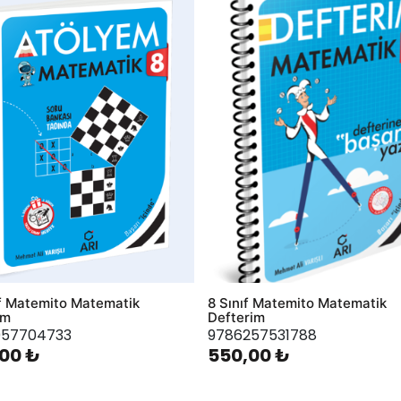
hlist
AddToWishlist
ıf Matemito Matematik
8 Sınıf Matemito Matematik
em
Defterim
057704733
9786257531788
00 ₺
550,00 ₺