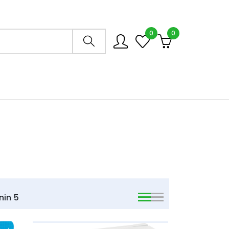
0
0
Arama mağazası
nin
5
viewmode list
viewmode list