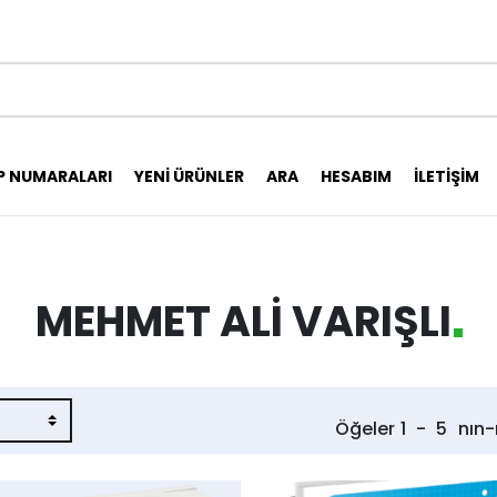
P NUMARALARI
YENI ÜRÜNLER
ARA
HESABIM
İLETIŞIM
MEHMET ALI VARIŞLI
Öğeler
1
-
5
nın-