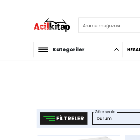
Arama mağazası
logo
Kategoriler
HESA
Göre sırala
FILTRELER