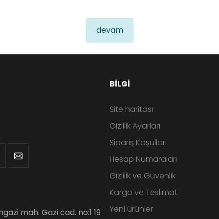
devam
BILGI
Site haritası
Gizlilik Ayarları
Sipariş Koşulları
Hesap Numaraları
Gizlilik ve Güvenlik
Kargo ve Teslimat
Yeni ürünler
angazi mah. Gazi cad. no:1 19