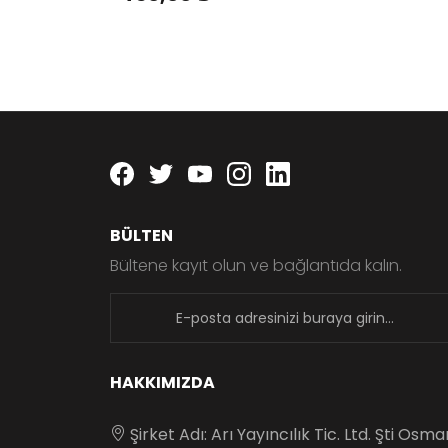
Facebook
twitter
youtube
instagram
linkedin
BÜLTEN
Bültene kayıt olun ve bağlantıda kalın.
newsletter
HAKKIMIZDA
Şirket Adı: Arı Yayıncılık Tic. Ltd. Şti Osm