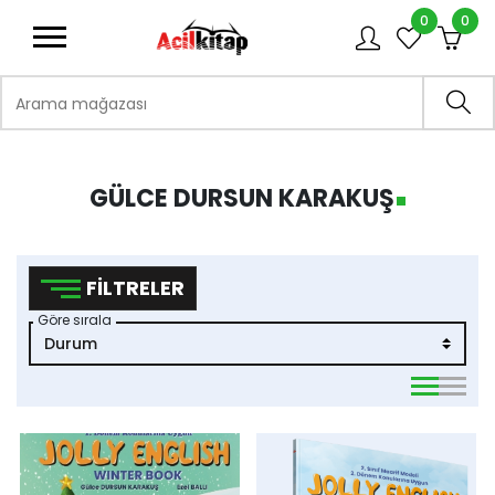
0
0
logo
Arama mağazası
Ara
GÜLCE DURSUN KARAKUŞ
FILTRELER
Göre sırala
viewmode 
viewmo