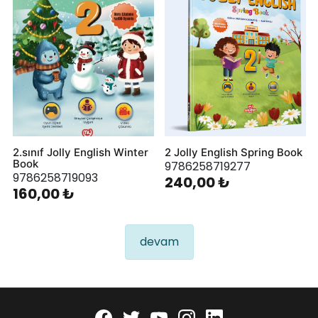
2.sınıf Jolly English Winter
2 Jolly English Spring Book
Book
9786258719277
9786258719093
240,00 ₺
160,00 ₺
devam
Facebook
twitter
youtube
instagram
linkedin