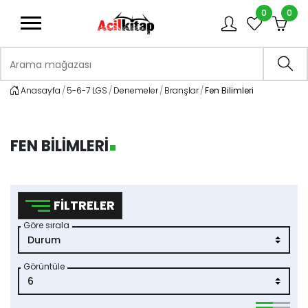
0
0
logo
Arama mağazası
Ara
Anasayfa
5-6-7 LGS
Denemeler
Branşlar
Fen Bilimleri
FEN BILIMLERI
FILTRELER
Göre sırala
Görüntüle