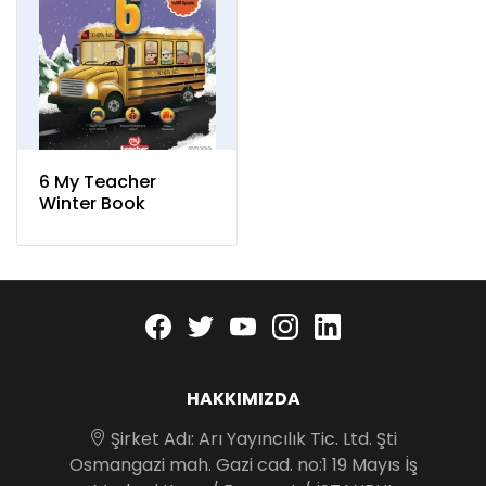
6 My Teacher
Winter Book
Facebook
twitter
youtube
instagram
linkedin
HAKKIMIZDA
Şirket Adı: Arı Yayıncılık Tic. Ltd. Şti
Osmangazi mah. Gazi cad. no:1 19 Mayıs İş