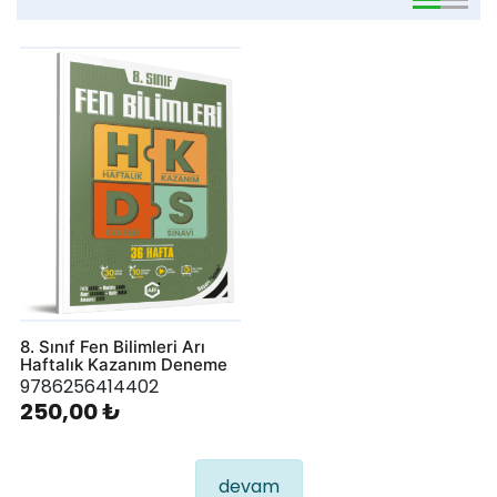
viewmode 
viewmo
8. Sınıf Fen Bilimleri Arı
Haftalık Kazanım Deneme
9786256414402
250,00 ₺
devam