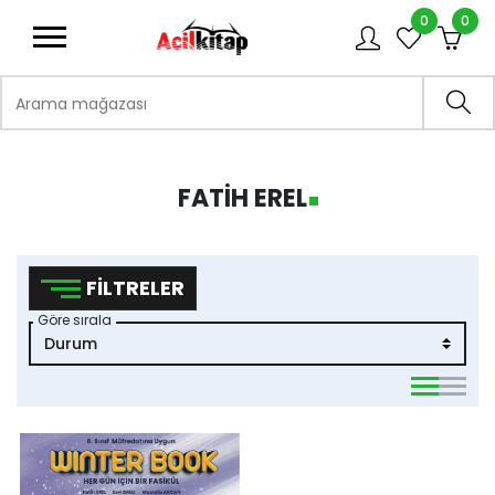
0
0
logo
Arama mağazası
Ara
FATIH EREL
FILTRELER
Göre sırala
viewmode 
viewmo