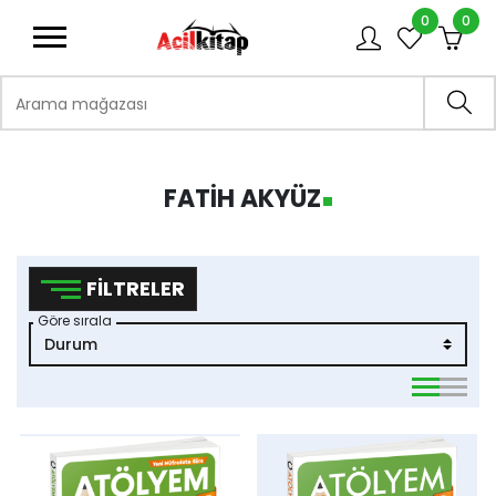
0
0
logo
Arama mağazası
Ara
FATIH AKYÜZ
FILTRELER
Göre sırala
viewmode 
viewmo