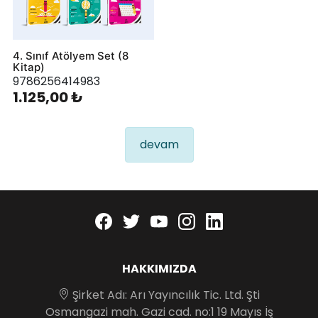
4. Sınıf Atölyem Set (8
Kitap)
9786256414983
1.125,00 ₺
devam
Facebook
twitter
youtube
instagram
linkedin
HAKKIMIZDA
Şirket Adı: Arı Yayıncılık Tic. Ltd. Şti
Osmangazi mah. Gazi cad. no:1 19 Mayıs İş