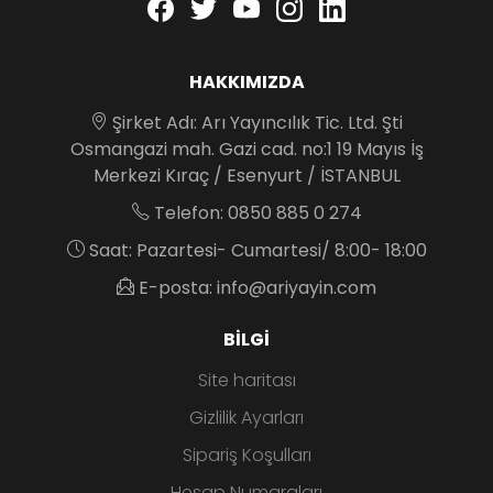
Facebook
twitter
youtube
instagram
linkedin
HAKKIMIZDA
Şirket Adı: Arı Yayıncılık Tic. Ltd. Şti
Osmangazi mah. Gazi cad. no:1 19 Mayıs İş
Merkezi Kıraç / Esenyurt / İSTANBUL
Telefon: 0850 885 0 274
Saat: Pazartesi- Cumartesi/ 8:00- 18:00
E-posta: info@ariyayin.com
BILGI
Site haritası
Gizlilik Ayarları
Sipariş Koşulları
Hesap Numaraları