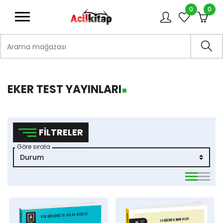
0
0
logo
Arama mağazası
Ara
EKER TEST YAYINLARI
FILTRELER
Göre sırala
viewmode 
viewmo