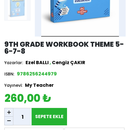
9TH GRADE WORKBOOK THEME 5-
6-7-8
Ezel BALLI
,
Cengiz ÇAKIR
Yazarlar:
9786256244979
ISBN:
My Teacher
Yayınevi:
260,00 ₺
SEPETE EKLE
SEPETE EKLE