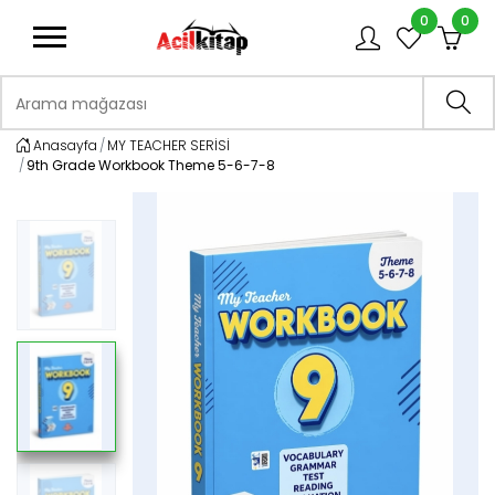
0
0
logo
Arama mağazası
Ara
Anasayfa
MY TEACHER SERİSİ
9th Grade Workbook Theme 5-6-7-8