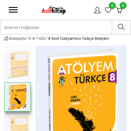
0
0
logo
Arama mağazası
Ara
Anasayfa
5-6-7 LGS
8 Sınıf Türkçemino Türkçe Atölyem