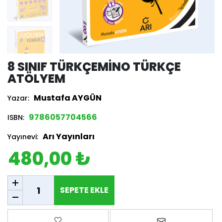
8 SINIF TÜRKÇEMINO TÜRKÇE
ATÖLYEM
Mustafa AYGÜN
Yazar:
9786057704566
ISBN:
Arı Yayınları
Yayınevi:
480,00 ₺
SEPETE EKLE
SEPETE EKLE
Favorilere ekle
Arkadaşına e-p