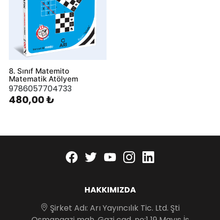
8. Sınıf Matemito
Matematik Atölyem
9786057704733
480,00 ₺
Facebook
twitter
youtube
instagram
linkedin
HAKKIMIZDA
Şirket Adı: Arı Yayıncılık Tic. Ltd. Şti
Osmangazi mah. Gazi cad. no:1 19 Mayıs İş