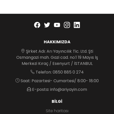
Facebook
twitter
youtube
instagram
linkedin
HAKKIMIZDA
Şirket Adı: Arı Yayıncılık Tic. Ltd. Şti
Osmangazi mah. Gazi cad. no:1 19 Mayıs İş
Merkezi Kıraç / Esenyurt / İSTANBUL
Telefon: 0850 885 0 274
Saat: Pazartesi- Cumartesi/ 8:00- 18:00
E-posta: info@ariyayin.com
BILGI
Site haritası