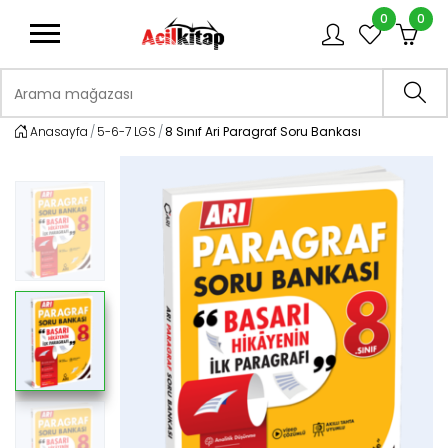
0
0
logo
Arama mağazası
Ara
Anasayfa
5-6-7 LGS
8 Sınıf Ari Paragraf Soru Bankası