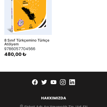
8 Sınıf Türkçemino Türkçe
Atölyem
9786057704566
480,00 ₺
Facebook
twitter
youtube
instagram
linkedin
HAKKIMIZDA
Şirket Adı: Arı Yayıncılık Tic. Ltd. Şti