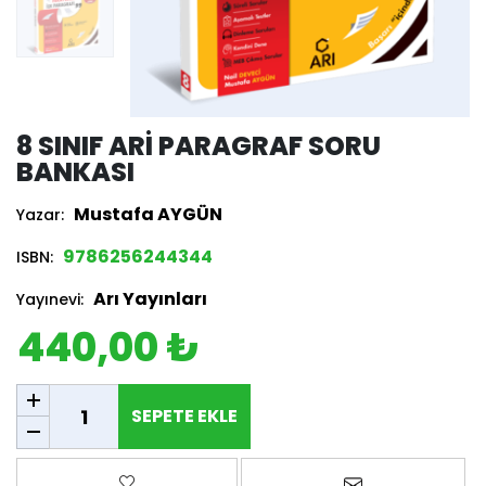
8 SINIF ARI PARAGRAF SORU
BANKASI
Mustafa AYGÜN
Yazar:
9786256244344
ISBN:
Arı Yayınları
Yayınevi:
440,00 ₺
SEPETE EKLE
SEPETE EKLE
Favorilere ekle
Arkadaşına e-p