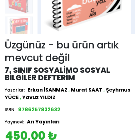
Üzgünüz - bu ürün artık
mevcut değil
7. SINIF SOSYALIMO SOSYAL
BILGILER DEFTERIM
Erkan İSANMAZ
,
Murat SAAT
,
Şeyhmus
Yazarlar:
YÜCE
,
Yavuz YILDIZ
9786257832632
ISBN:
Arı Yayınları
Yayınevi:
450,00 ₺