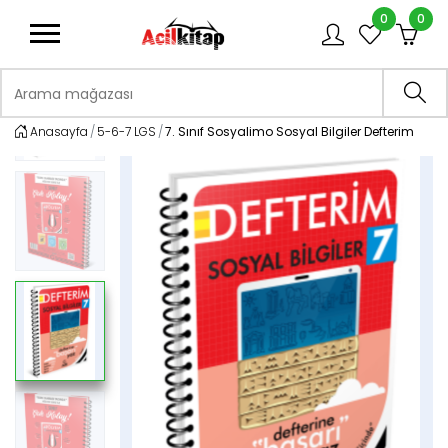
0
0
logo
Arama mağazası
Ara
Anasayfa
5-6-7 LGS
7. Sınıf Sosyalimo Sosyal Bilgiler Defterim