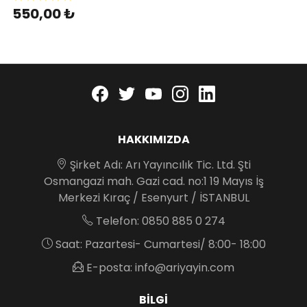
550,00 ₺
Facebook
twitter
youtube
instagram
linkedin
HAKKIMIZDA
Şirket Adı: Arı Yayıncılık Tic. Ltd. Şti
Osmangazi mah. Gazi cad. no:1 19 Mayıs İş
Merkezi Kıraç / Esenyurt / İSTANBUL
Telefon: 0850 885 0 274
Saat: Pazartesi- Cumartesi/ 8:00- 18:00
E-posta: info@ariyayin.com
BILGI