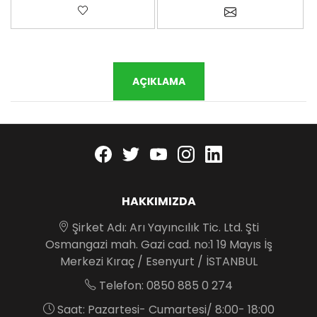
Favorilere ekle
Arkadaşına e-p
AÇIKLAMA
Facebook
twitter
youtube
instagram
linkedin
HAKKIMIZDA
Şirket Adı: Arı Yayıncılık Tic. Ltd. Şti
Osmangazi mah. Gazi cad. no:1 19 Mayıs İş
Merkezi Kıraç / Esenyurt / İSTANBUL
Telefon: 0850 885 0 274
Saat: Pazartesi- Cumartesi/ 8:00- 18:00