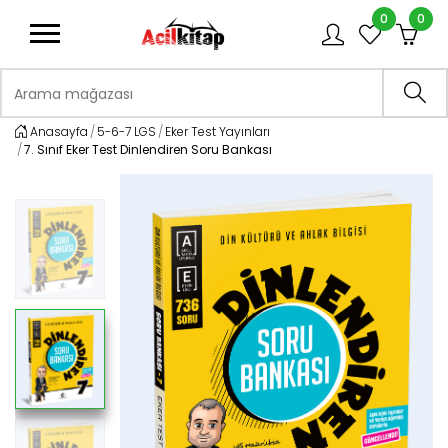
0
0
logo
Arama mağazası
Ara
Anasayfa
5-6-7 LGS
Eker Test Yayınları
7. Sınıf Eker Test Dinlendiren Soru Bankası