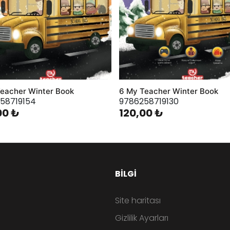
eacher Winter Book
6 My Teacher Winter Book
58719154
9786258719130
00 ₺
120,00 ₺
BILGI
Site haritası
Gizlilik Ayarları