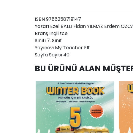
ISBN 9786258719147
Yazarı Ezel BALLI Fidan YILMAZ Erdem ÖZ
Branş İngilizce
Sınıfı 7. Sınıf
Yayınevi My Teacher Elt
Sayfa Sayısı 40
BU ÜRÜNÜ ALAN MÜŞTER
AddToCart
AddToWishlist
AddToCart
AddToWis