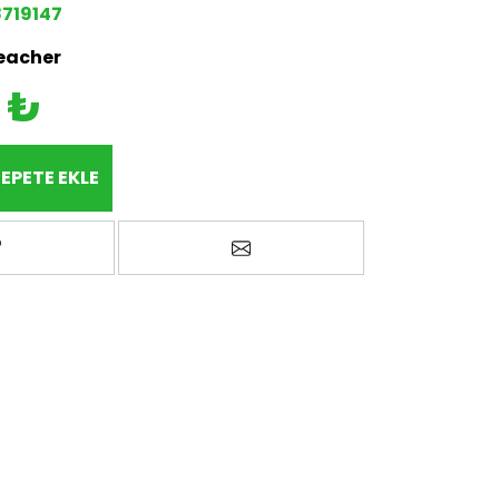
719147
eacher
 ₺
EPETE EKLE
avorilere ekle
Arkadaşına e-posta ile gönd