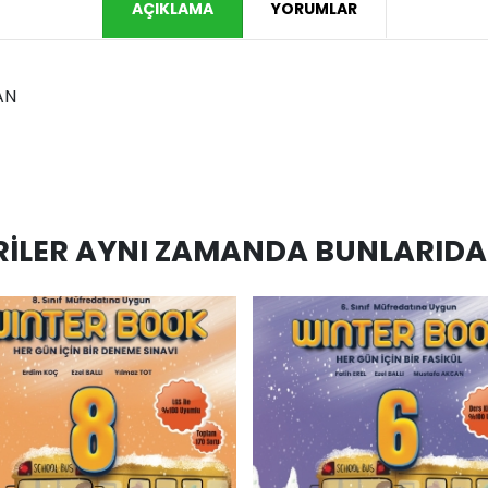
AÇIKLAMA
YORUMLAR
CAN
ILER AYNI ZAMANDA BUNLARIDA 
hlist
AddToCart
AddToWishlist