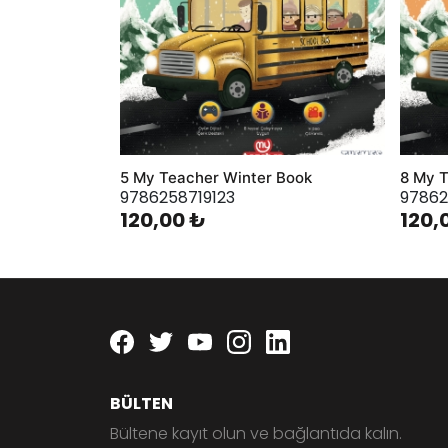
5 My Teacher Winter Book
8 My T
9786258719123
97862
120,00 ₺
120,
Facebook
twitter
youtube
instagram
linkedin
BÜLTEN
Bültene kayıt olun ve bağlantıda kalın.