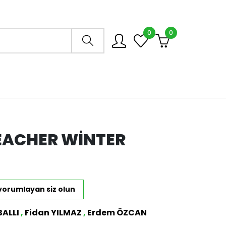
0
0
Arama mağazası
EACHER WINTER
 yorumlayan siz olun
BALLI
,
Fidan YILMAZ
,
Erdem ÖZCAN