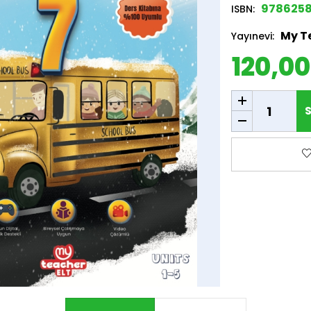
9786258
ISBN:
My T
Yayınevi:
120,00
SEPETE EKLE
S
F