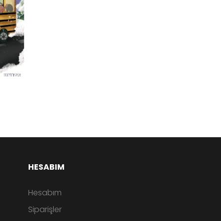
HESABIM
Hesabım
Siparişler