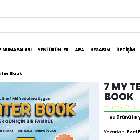
P NUMARALARI
YENI ÜRÜNLER
ARA
HESABIM
İLETIŞIM
nter Book
7 MY T
BOOK
Bu ürünü ilk
Ezel 
Yazarlar: