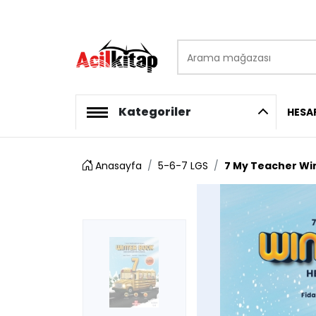
Arama mağazası
logo
Kategoriler
HESA
Anasayfa
5-6-7 LGS
7 My Teacher Wi