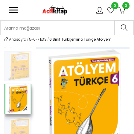
0
0
logo
Arama mağazası
Ara
Anasayfa
5-6-7 LGS
6 Sınıf Türkçemino Türkçe Atölyem