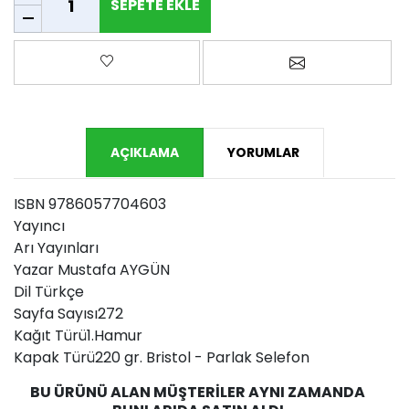
SEPETE EKLE
Favorilere ekle
Arkadaşına e-p
AÇIKLAMA
YORUMLAR
ISBN 9786057704603
Yayıncı
Arı Yayınları
Yazar Mustafa AYGÜN
Dil Türkçe
Sayfa Sayısı272
Kağıt Türü1.Hamur
Kapak Türü220 gr. Bristol - Parlak Selefon
BU ÜRÜNÜ ALAN MÜŞTERILER AYNI ZAMANDA