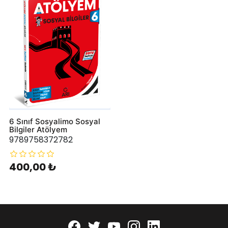
6 Sınıf Sosyalimo Sosyal
Bilgiler Atölyem
9789758372782
400,00 ₺
Facebook
twitter
youtube
instagram
linkedin