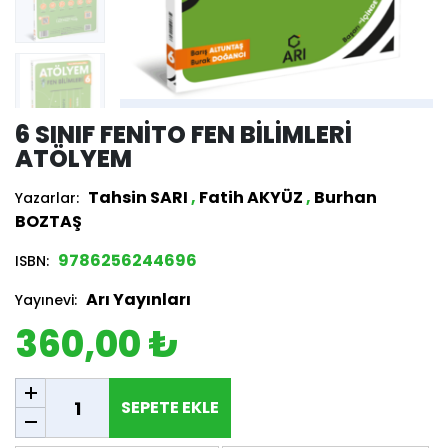
6 SINIF FENITO FEN BILIMLERI
ATÖLYEM
Tahsin SARI
,
Fatih AKYÜZ
,
Burhan
Yazarlar:
BOZTAŞ
9786256244696
ISBN:
Arı Yayınları
Yayınevi:
360,00 ₺
SEPETE EKLE
SEPETE EKLE