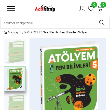
0
0
logo
Arama mağazası
Ara
Anasayfa
5-6-7 LGS
5 Sınıf Fenito Fen Bilimler Atölyem