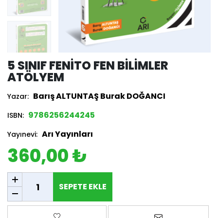
5 SINIF FENITO FEN BILIMLER
ATÖLYEM
Barış ALTUNTAŞ Burak DOĞANCI
Yazar:
9786256244245
ISBN:
Arı Yayınları
Yayınevi:
360,00 ₺
SEPETE EKLE
SEPETE EKLE
Favorilere ekle
Arkadaşına e-p