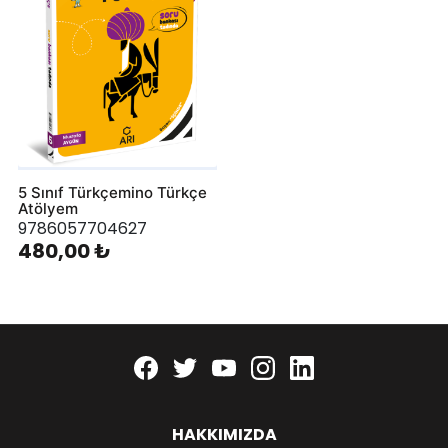
5 Sınıf Türkçemino Türkçe
Atölyem
9786057704627
480,00 ₺
Facebook
twitter
youtube
instagram
linkedin
HAKKIMIZDA