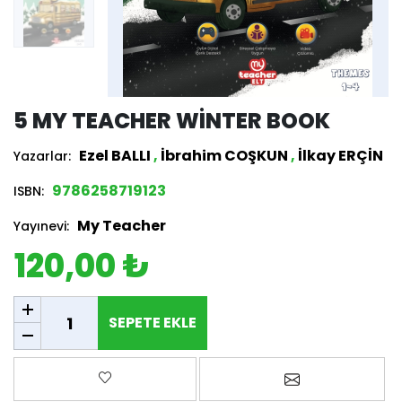
5 MY TEACHER WINTER BOOK
Ezel BALLI
,
İbrahim COŞKUN
,
İlkay ERÇİN
Yazarlar:
9786258719123
ISBN:
My Teacher
Yayınevi:
120,00 ₺
SEPETE EKLE
SEPETE EKLE
Favorilere ekle
Arkadaşına e-p