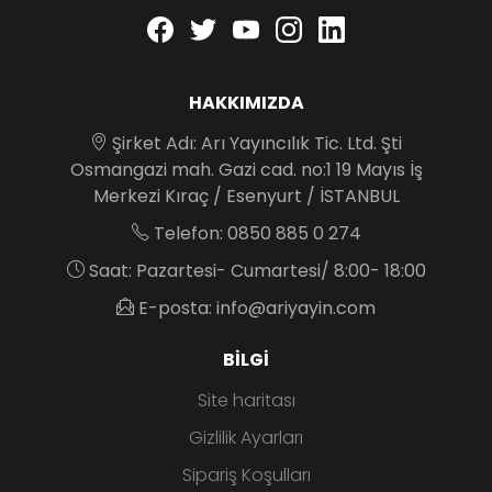
Facebook
twitter
youtube
instagram
linkedin
HAKKIMIZDA
Şirket Adı: Arı Yayıncılık Tic. Ltd. Şti
Osmangazi mah. Gazi cad. no:1 19 Mayıs İş
Merkezi Kıraç / Esenyurt / İSTANBUL
Telefon: 0850 885 0 274
Saat: Pazartesi- Cumartesi/ 8:00- 18:00
E-posta: info@ariyayin.com
BILGI
Site haritası
Gizlilik Ayarları
Sipariş Koşulları