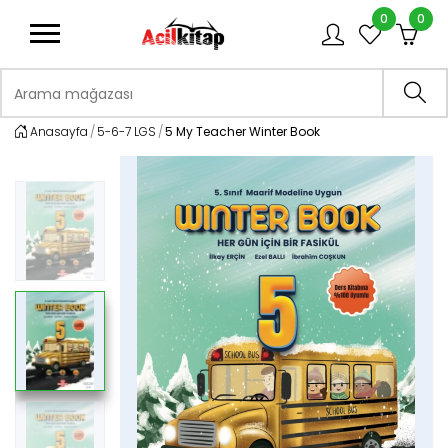
0
0
logo
Arama mağazası
Ara
Anasayfa
5-6-7 LGS
5 My Teacher Winter Book