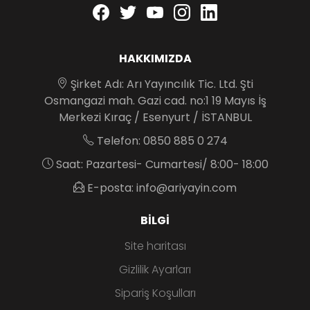
Facebook
twitter
youtube
instagram
linkedin
HAKKIMIZDA
Şirket Adı: Arı Yayıncılık Tic. Ltd. Şti
Osmangazi mah. Gazi cad. no:1 19 Mayıs İş
Merkezi Kıraç / Esenyurt / İSTANBUL
Telefon: 0850 885 0 274
Saat: Pazartesi- Cumartesi/ 8:00- 18:00
E-posta: info@ariyayin.com
BILGI
Site haritası
Gizlilik Ayarları
Sipariş Koşulları