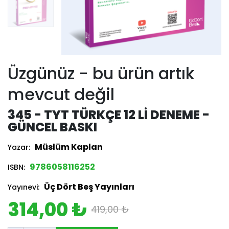
Üzgünüz - bu ürün artık
mevcut değil
345 - TYT TÜRKÇE 12 LI DENEME -
GÜNCEL BASKI
Müslüm Kaplan
Yazar:
9786058116252
ISBN:
Üç Dört Beş Yayınları
Yayınevi:
314,00 ₺
419,00 ₺