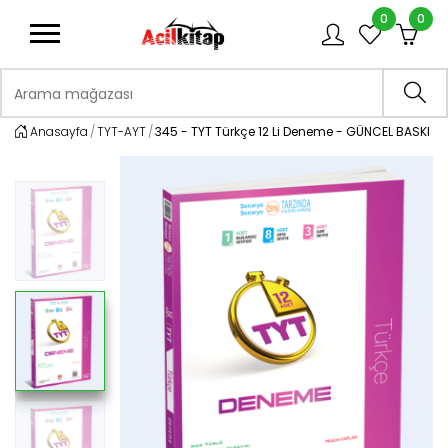
0
0
logo
Arama mağazası
Ara
Anasayfa
TYT-AYT
345 - TYT Türkçe 12 Li Deneme - GÜNCEL BASKI