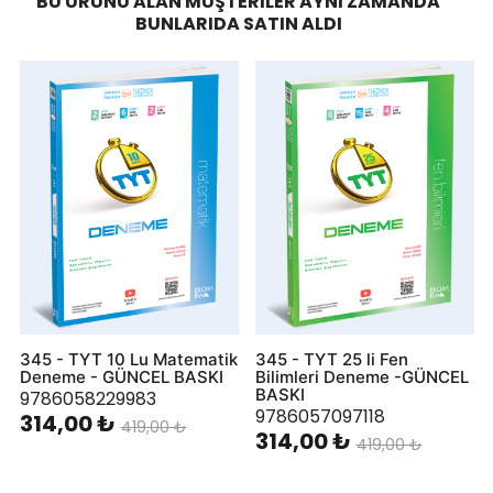
BU ÜRÜNÜ ALAN MÜŞTERILER AYNI ZAMANDA
BUNLARIDA SATIN ALDI
345 - TYT 10 Lu Matematik
345 - TYT 25 li Fen
Deneme - GÜNCEL BASKI
Bilimleri Deneme -GÜNCEL
BASKI
9786058229983
9786057097118
314,00 ₺
419,00 ₺
314,00 ₺
419,00 ₺