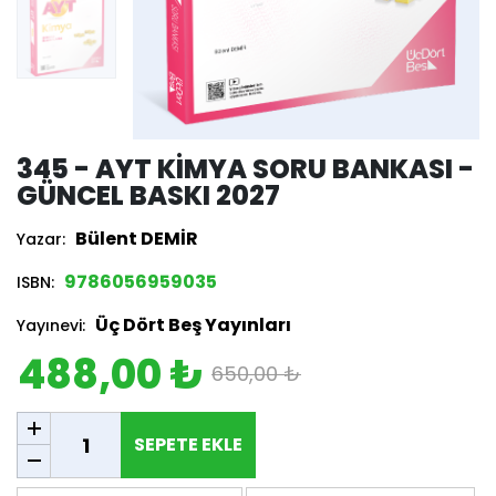
345 - AYT KIMYA SORU BANKASI -
GÜNCEL BASKI 2027
Bülent DEMİR
Yazar:
9786056959035
ISBN:
Üç Dört Beş Yayınları
Yayınevi:
488,00 ₺
650,00 ₺
SEPETE EKLE
SEPETE EKLE