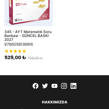
345 - AYT Matematik Soru
Bankası - GÜNCEL BASKI
2027
9786058136816
529,00 ₺
706,00 ₺
Facebook
twitter
youtube
instagram
linkedin
HAKKIMIZDA