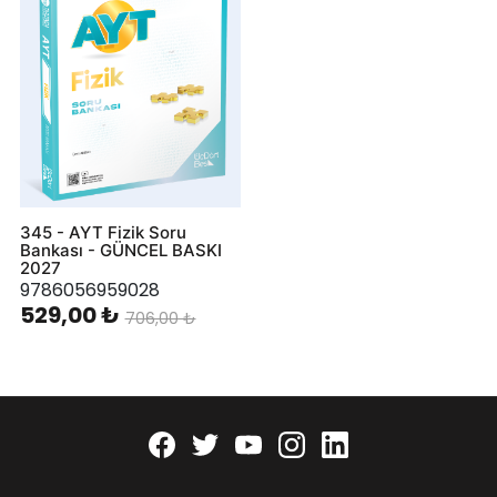
345 - AYT Fizik Soru
Bankası - GÜNCEL BASKI
2027
9786056959028
529,00 ₺
706,00 ₺
Facebook
twitter
youtube
instagram
linkedin