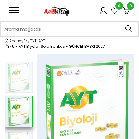
0
0
logo
Arama mağazası
Ara
Anasayfa
TYT-AYT
345 - AYT Biyoloji Soru Bankası- GÜNCEL BASKI 2027