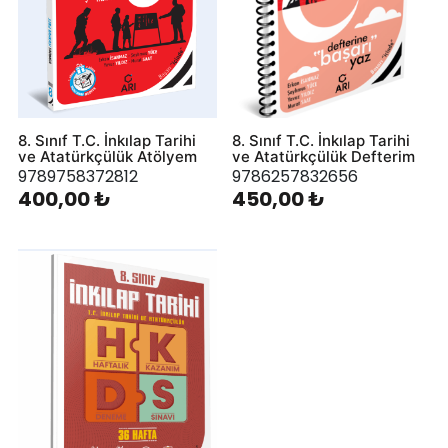
8. Sınıf T.C. İnkılap Tarihi
8. Sınıf T.C. İnkılap Tarihi
ve Atatürkçülük Atölyem
ve Atatürkçülük Defterim
9789758372812
9786257832656
400,00 ₺
450,00 ₺