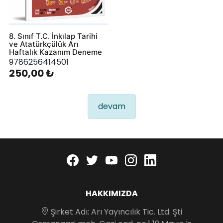
8. Sınıf T.C. İnkılap Tarihi
ve Atatürkçülük Arı
Haftalık Kazanım Deneme
9786256414501
250,00 ₺
devam
Facebook
twitter
youtube
instagram
linkedin
HAKKIMIZDA
Şirket Adı: Arı Yayıncılık Tic. Ltd. Şti