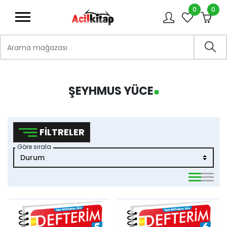
0
0
logo
Arama mağazası
Ara
ŞEYHMUS YÜCE
FILTRELER
Göre sırala
viewmode 
viewmo