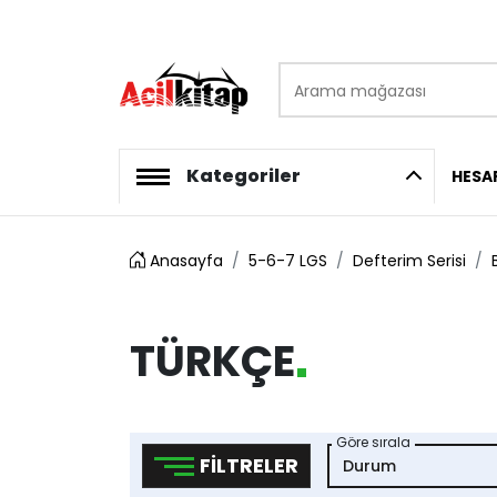
Arama mağazası
logo
Kategoriler
HESA
Anasayfa
5-6-7 LGS
Defterim Serisi
TÜRKÇE
Göre sırala
FILTRELER