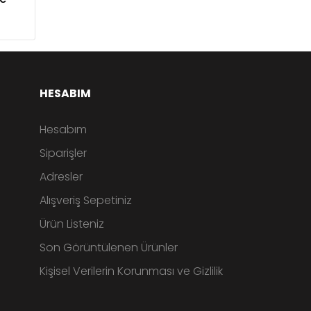
HESABIM
Hesabım
Siparişler
Adresler
Alışveriş Sepetiniz
Ürün Listeniz
Son Görüntülenen Ürünler
Kişisel Verilerin Korunması ve Gizlilik