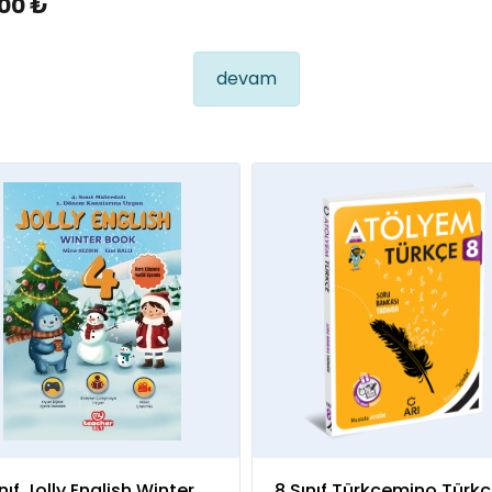
00 ₺
devam
nıf Jolly English Winter
8 Sınıf Türkçemino Türk