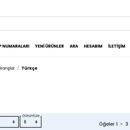
P NUMARALARI
YENI ÜRÜNLER
ARA
HESABIM
İLETIŞIM
Branşlar
Türkçe
Görüntüle
Öğeler
1
-
3