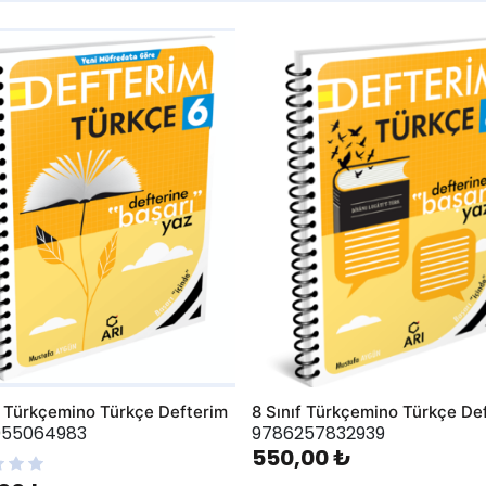
hlist
AddToWishlist
f Türkçemino Türkçe Defterim
8 Sınıf Türkçemino Türkçe De
055064983
9786257832939
550,00 ₺