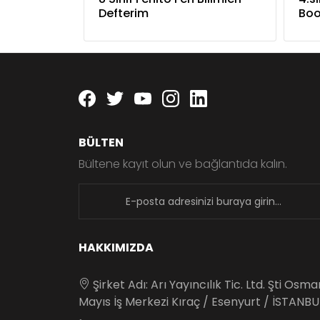
Defterim
Bo
Facebook
twitter
youtube
instagram
linkedin
BÜLTEN
Bültene kayıt olun ve bağlantıda kalın.
newsletter
HAKKIMIZDA
Şirket Adı: Arı Yayıncılık Tic. Ltd. Şti Osm
Mayıs İş Merkezi Kıraç / Esenyurt / İSTANBU