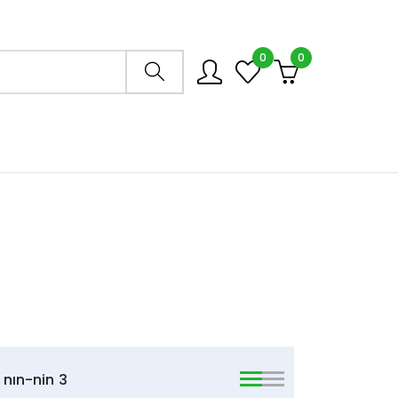
0
0
Arama mağazası
nın-nin
3
viewmode list
viewmode list