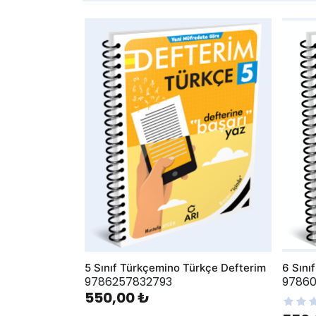
AddToWishlist
AddToWis
5 Sınıf Türkçemino Türkçe Defterim
6 Sını
9786257832793
9786
550,00 ₺