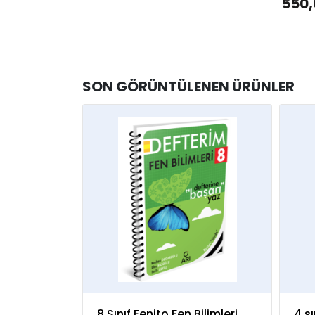
550,
SON GÖRÜNTÜLENEN ÜRÜNLER
8 Sınıf Fenito Fen Bilimleri
4.sı