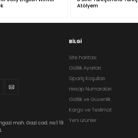
ok
Atölyem
BILGI
Site haritası
Gizlilik Ayarları
Sipariş Koşulları
Hesap Numaraları
Gizlilik ve Güvenlik
Kargo ve Teslimat
Yeni ürünler
angazi mah. Gazi cad. no:1 19
L