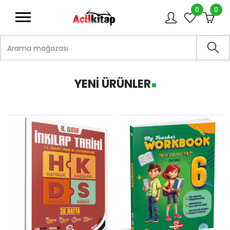
0
0
logo
Arama mağazası
Ara
YENI ÜRÜNLER