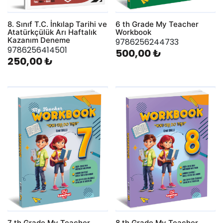
8. Sınıf T.C. İnkılap Tarihi ve
6 th Grade My Teacher
Atatürkçülük Arı Haftalık
Workbook
Kazanım Deneme
9786256244733
9786256414501
500,00 ₺
250,00 ₺
7 th Grade My Teacher
8 th Grade My Teacher