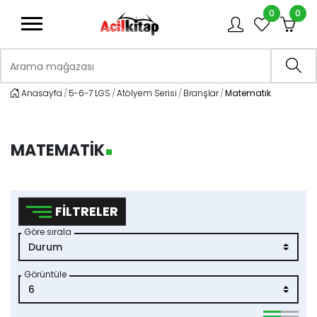
0
0
logo
Arama mağazası
Ara
Anasayfa
5-6-7 LGS
Atölyem Serisi
Branşlar
Matematik
MATEMATIK
FILTRELER
Göre sırala
Görüntüle