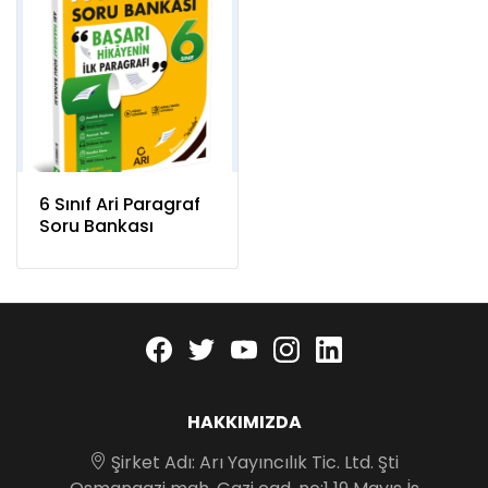
6 Sınıf Ari Paragraf
Soru Bankası
Facebook
twitter
youtube
instagram
linkedin
HAKKIMIZDA
Şirket Adı: Arı Yayıncılık Tic. Ltd. Şti