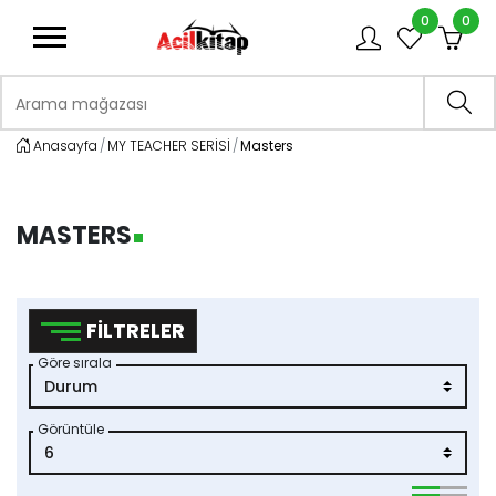
0
0
logo
Arama mağazası
Ara
Anasayfa
MY TEACHER SERİSİ
Masters
MASTERS
FILTRELER
Göre sırala
Görüntüle