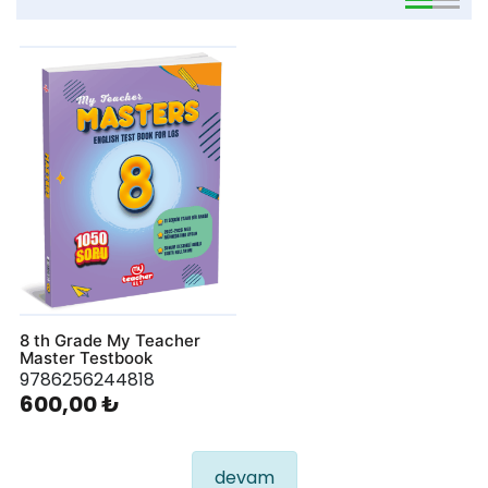
viewmode 
viewmo
8 th Grade My Teacher
Master Testbook
9786256244818
600,00 ₺
devam