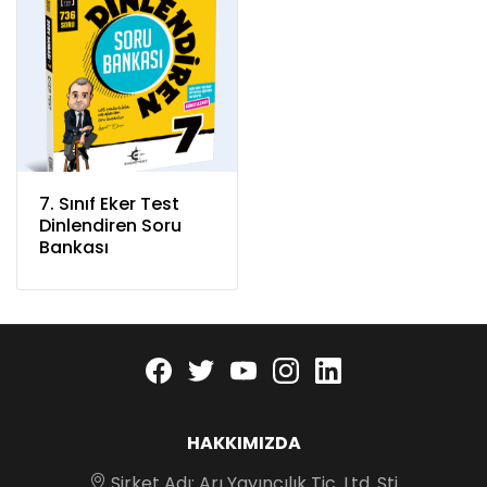
7. Sınıf Eker Test
Dinlendiren Soru
Bankası
Facebook
twitter
youtube
instagram
linkedin
HAKKIMIZDA
Şirket Adı: Arı Yayıncılık Tic. Ltd. Şti