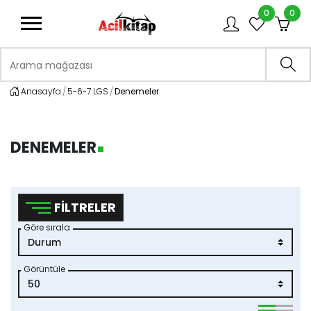
0
0
logo
Arama mağazası
Ara
Anasayfa
5-6-7 LGS
Denemeler
DENEMELER
FILTRELER
Göre sırala
Görüntüle