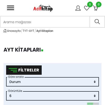
0
0
logo
Arama mağazası
Ara
Anasayfa
TYT-AYT
Ayt Kitapları
AYT KITAPLARI
FILTRELER
Göre sırala
Görüntüle