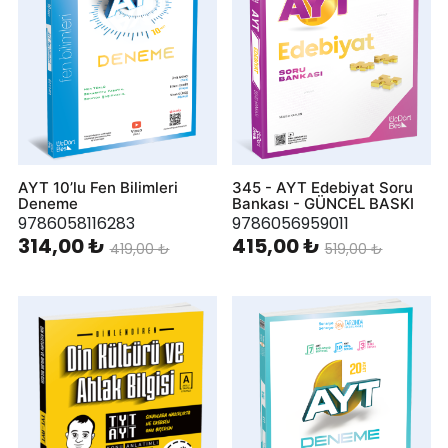
AYT 10’lu Fen Bilimleri
345 - AYT Edebiyat Soru
Deneme
Bankası - GÜNCEL BASKI
9786058116283
9786056959011
314,00 ₺
415,00 ₺
419,00 ₺
519,00 ₺