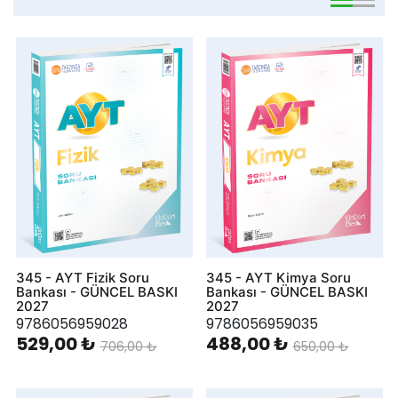
viewmode 
viewmo
345 - AYT Fizik Soru
345 - AYT Kimya Soru
Bankası - GÜNCEL BASKI
Bankası - GÜNCEL BASKI
2027
2027
9786056959028
9786056959035
529,00 ₺
488,00 ₺
706,00 ₺
650,00 ₺