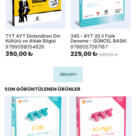
TYT AYT Dinlendiren Din
345 - AYT 20 li Fizik
Kültürü ve Ahlak Bilgisi
Deneme - GÜNCEL BASKI
9786059054829
9786057097187
350,00 ₺
225,00 ₺
299,00 ₺
devam
SON GÖRÜNTÜLENEN ÜRÜNLER