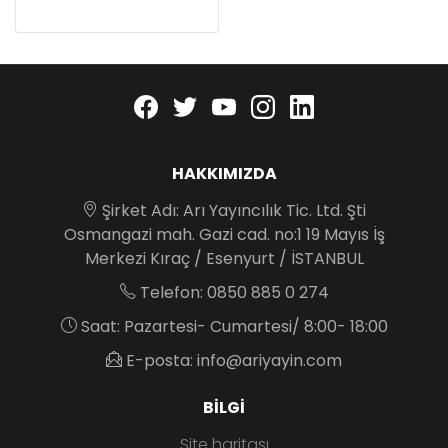
Facebook
twitter
youtube
instagram
linkedin
HAKKIMIZDA
Şirket Adı: Arı Yayıncılık Tic. Ltd. Şti
Osmangazi mah. Gazi cad. no:1 19 Mayıs İş
Merkezi Kıraç / Esenyurt / İSTANBUL
Telefon: 0850 885 0 274
Saat: Pazartesi- Cumartesi/ 8:00- 18:00
E-posta: info@ariyayin.com
BILGI
Site haritası