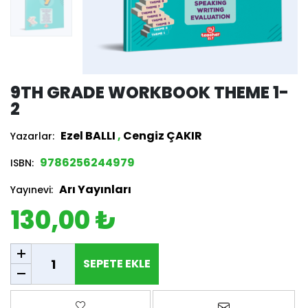
9TH GRADE WORKBOOK THEME 1-
2
Ezel BALLI
,
Cengiz ÇAKIR
Yazarlar:
9786256244979
ISBN:
Arı Yayınları
Yayınevi:
130,00 ₺
SEPETE EKLE
SEPETE EKLE
Favorilere ekle
Arkadaşına e-p