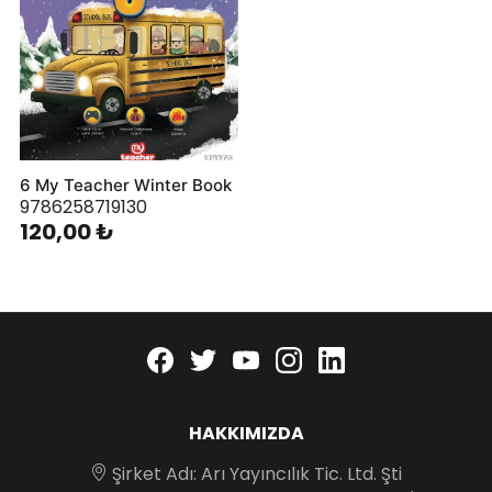
6 My Teacher Winter Book
9786258719130
120,00 ₺
Facebook
twitter
youtube
instagram
linkedin
HAKKIMIZDA
Şirket Adı: Arı Yayıncılık Tic. Ltd. Şti