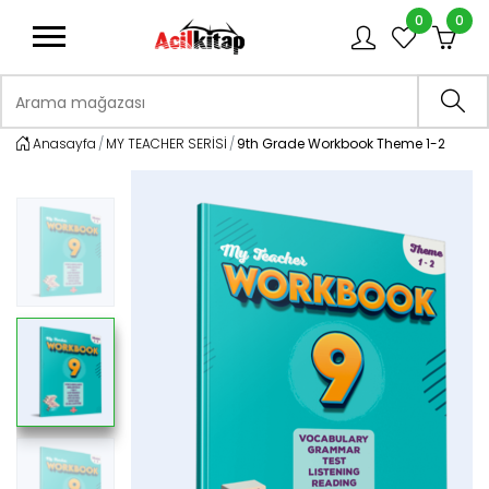
0
0
logo
Arama mağazası
Ara
Anasayfa
MY TEACHER SERİSİ
9th Grade Workbook Theme 1-2