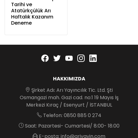
Tarihi ve
Atatürkçülük Arı
Haftalık Kazanım
Deneme
Facebook
twitter
youtube
instagram
linkedin
HAKKIMIZDA
Şirket Adı: Arı Yayıncılık Tic. Ltd. Şti
Osmangazi mah. Gazi cad. no:1 19 Mayıs İş
Merkezi Kıraç / Esenyurt / İSTANBUL
Telefon: 0850 885 0 274
Saat: Pazartesi- Cumartesi/ 8:00- 18:00
E-posta: info@ariyayin.com