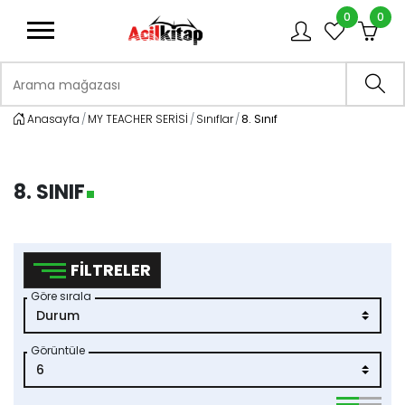
0
0
logo
Arama mağazası
Ara
Anasayfa
MY TEACHER SERİSİ
Sınıflar
8. Sınıf
8. SINIF
FILTRELER
Göre sırala
Görüntüle