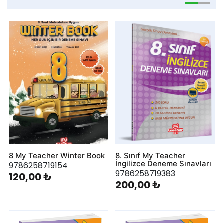
viewmode 
viewmo
8 My Teacher Winter Book
8. Sınıf My Teacher
İngilizce Deneme Sınavları
9786258719154
9786258719383
120,00 ₺
200,00 ₺